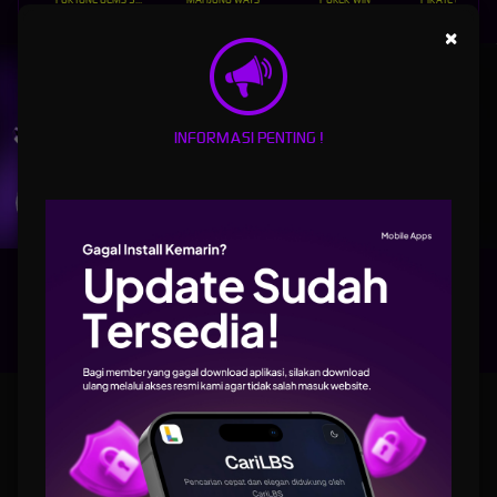
×
UNDUH
LUMBUNG138 APP
Nikmati berbagai permainan dalam satu
genggaman
INFORMASI PENTING !
UNDUH
PANDUAN INSTALASI
Lumbung138: Situs Link Slot777 Ngacir Agen Slot Gacor
Online Terbaik Tahun Ini